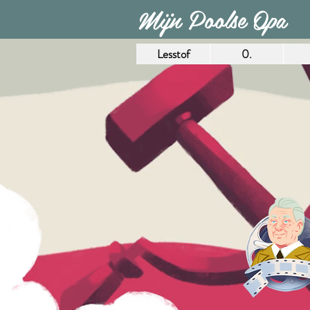
Mijn Poolse Opa
Lesstof
0.