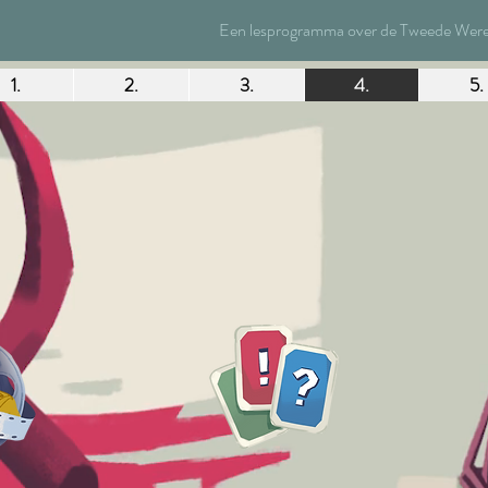
Een lesprogramma over de Tweede Wereld
1.
2.
3.
4.
5.