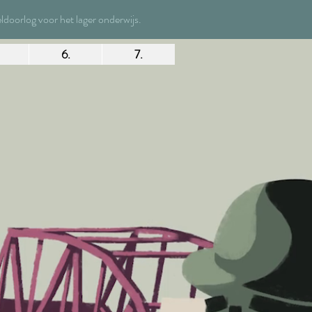
oorlog voor het lager onderwijs.
6.
7.