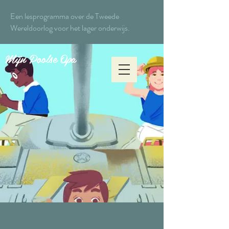
Een lesprogramma over de Tweede
Wereldoorlog voor het lager onderwijs.
Mijn Poolse Opa