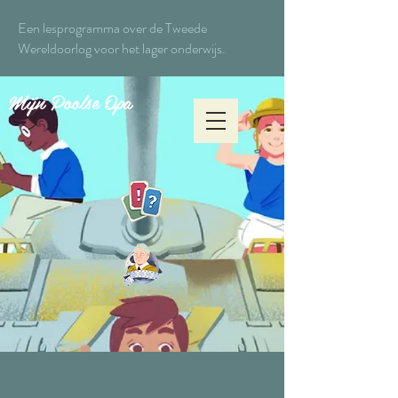
Een lesprogramma over de Tweede
Wereldoorlog voor het lager onderwijs.
Mijn Poolse Opa