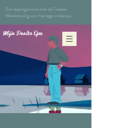
Een lesprogramma over de Tweede
Wereldoorlog voor het lager onderwijs.
Mijn Poolse Opa