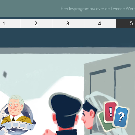
Een lesprogramma over de Tweede Wereld
1.
2.
3.
4.
5.