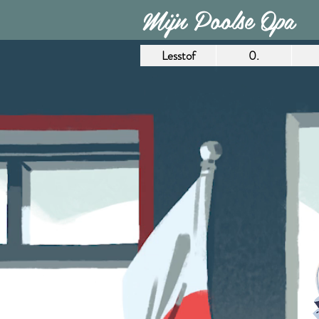
Mijn Poolse Opa
Lesstof
0.