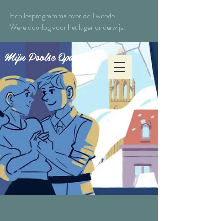
Een lesprogramma over de Tweede
Wereldoorlog voor het lager onderwijs.
Mijn Poolse Opa