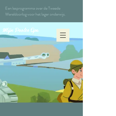
Een lesprogramma over de Tweede
Wereldoorlog voor het lager onderwijs.
Mijn Poolse Opa